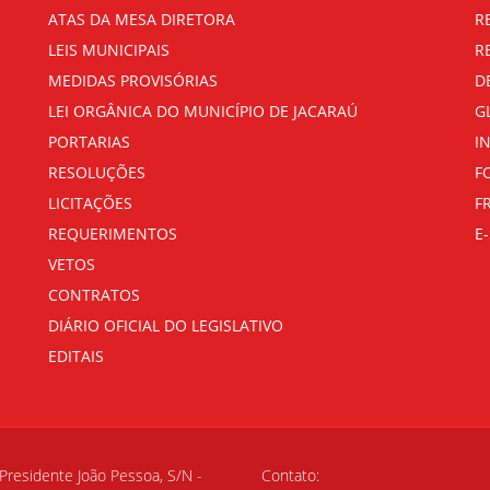
ATAS DA MESA DIRETORA
R
LEIS MUNICIPAIS
R
MEDIDAS PROVISÓRIAS
D
LEI ORGÂNICA DO MUNICÍPIO DE JACARAÚ
G
PORTARIAS
I
RESOLUÇÕES
F
LICITAÇÕES
F
REQUERIMENTOS
E-
VETOS
CONTRATOS
DIÁRIO OFICIAL DO LEGISLATIVO
EDITAIS
Presidente João Pessoa, S/N -
Contato: