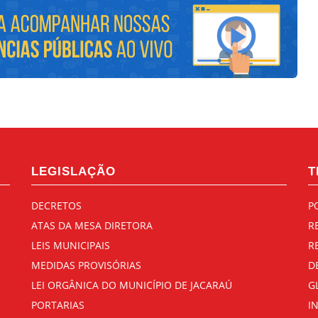
LEGISLAÇÃO
T
DECRETOS
P
ATAS DA MESA DIRETORA
R
LEIS MUNICIPAIS
R
MEDIDAS PROVISÓRIAS
D
LEI ORGÂNICA DO MUNICÍPIO DE JACARAÚ
G
PORTARIAS
I