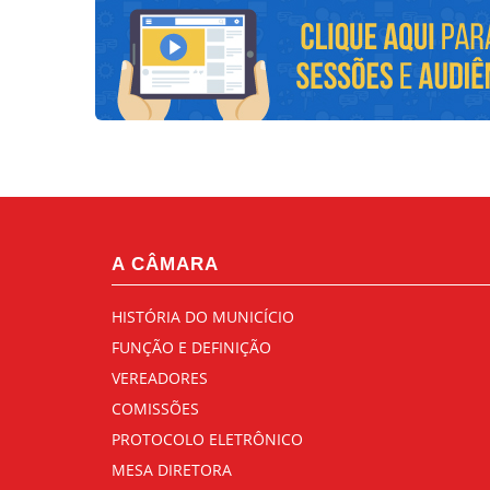
A CÂMARA
HISTÓRIA DO MUNICÍCIO
FUNÇÃO E DEFINIÇÃO
VEREADORES
COMISSÕES
PROTOCOLO ELETRÔNICO
MESA DIRETORA