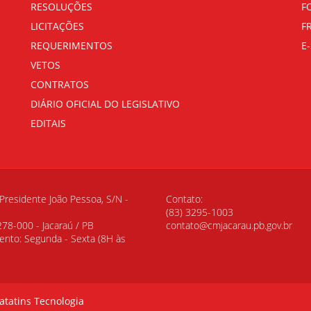
RESOLUÇÕES
F
LICITAÇÕES
F
REQUERIMENTOS
E-
VETOS
CONTRATOS
DIÁRIO OFICIAL DO LEGISLATIVO
EDITAIS
Presidente João Pessoa, S/N -
Contato:
(83) 3295-1003
78-000 - Jacaraú / PB
contato@cmjacarau.pb.gov.br
nto: Segunda - Sexta (8H às
atatins Tecnologia