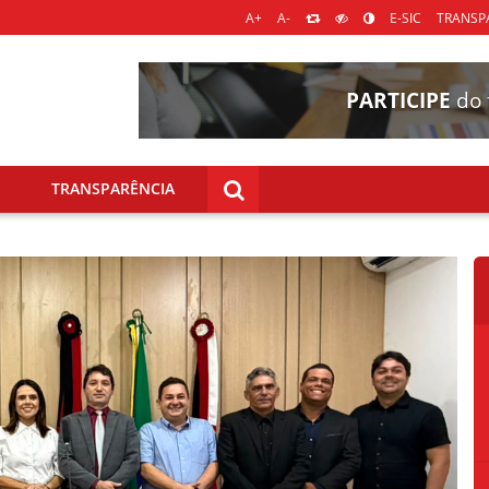
A+
A-
E-SIC
TRANSPA
PARTICIPE
do 
TRANSPARÊNCIA