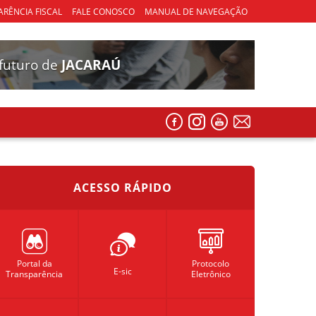
RÊNCIA FISCAL
FALE CONOSCO
MANUAL DE NAVEGAÇÃO
futuro de
JACARAÚ
ACESSO RÁPIDO
Portal da
Protocolo
E-sic
Transparência
Eletrônico