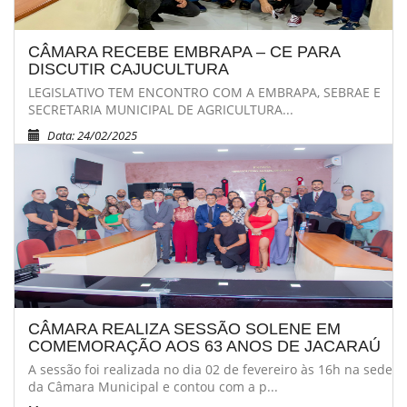
CÂMARA RECEBE EMBRAPA – CE PARA
DISCUTIR CAJUCULTURA
LEGISLATIVO TEM ENCONTRO COM A EMBRAPA, SEBRAE E
SECRETARIA MUNICIPAL DE AGRICULTURA...
Data: 24/02/2025
CÂMARA REALIZA SESSÃO SOLENE EM
COMEMORAÇÃO AOS 63 ANOS DE JACARAÚ
A sessão foi realizada no dia 02 de fevereiro às 16h na sede
da Câmara Municipal e contou com a p...